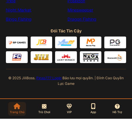
Tripe
Poseidon
Night Market
Minesweeper
Bingo Fishing
Dragon Fishing
Đối Tác Tin Cậy
© 2025 JiliBoss.
Pinas777 Login
Bảo lưu mọi quyền. | Đỉnh Cao Quyền
Lực Game
casino
help
Trang Chủ
Trò Chơi
VIP
App
Hỗ Trợ