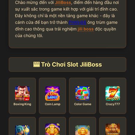
Cách Chơi
Chào mừng đến với
JiliBoss
, điểm đến hàng đầu nơi
sự xuất sắc trong game kết hợp với giải trí đỉnh cao.
Đây không chỉ là một nền tảng game khác - đây là
cánh cửa để bạn trở thành
PhWin88
ông trùm game
đỉnh cao thông qua trải nghiệm
jili boss
độc quyền
của chúng tôi.
🎰 Trò Chơi Slot JiliBoss
Boxing King
Coin Lamp
Color Game
Crazy777