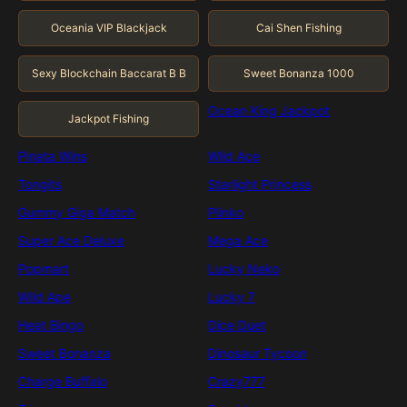
Oceania VIP Blackjack
Cai Shen Fishing
Sexy Blockchain Baccarat B B
Sweet Bonanza 1000
Ocean King Jackpot
Jackpot Fishing
Pinata Wins
Wild Ace
Tongits
Starlight Princess
Gummy Giga Match
Plinko
Super Ace Deluxe
Mega Ace
Popmart
Lucky Neko
Wild Ape
Lucky 7
Heat Bingo
Dice Duet
Sweet Bonanza
Dinosaur Tycoon
Charge Buffalo
Crazy777