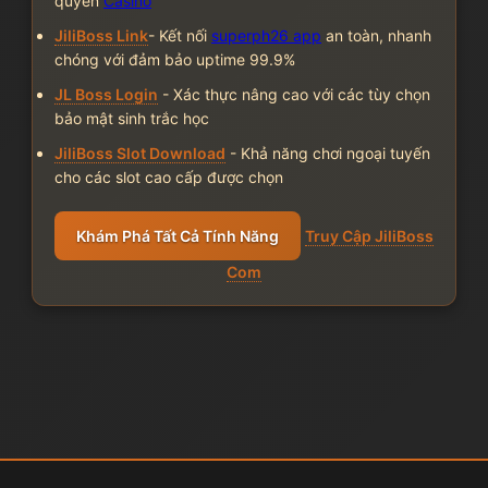
quyền
Casino
JiliBoss Link
- Kết nối
superph26 app
an toàn, nhanh
chóng với đảm bảo uptime 99.9%
JL Boss Login
- Xác thực nâng cao với các tùy chọn
bảo mật sinh trắc học
JiliBoss Slot Download
- Khả năng chơi ngoại tuyến
cho các slot cao cấp được chọn
Khám Phá Tất Cả Tính Năng
Truy Cập JiliBoss
Com