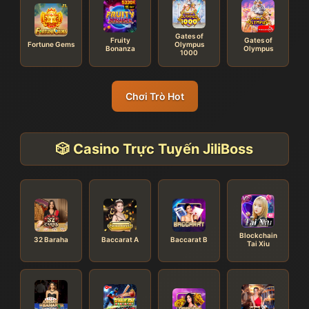
Gates of
Fruity
Gates of
Fortune Gems
Olympus
Bonanza
Olympus
1000
Chơi Trò Hot
🎲 Casino Trực Tuyến JiliBoss
Blockchain
32 Baraha
Baccarat A
Baccarat B
Tai Xiu