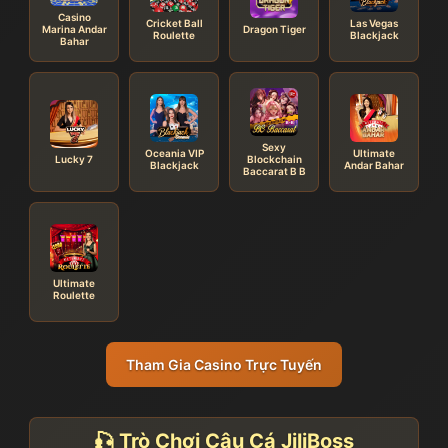
Casino
Cricket Ball
Las Vegas
Marina Andar
Dragon Tiger
Roulette
Blackjack
Bahar
Sexy
Oceania VIP
Ultimate
Lucky 7
Blockchain
Blackjack
Andar Bahar
Baccarat B B
Ultimate
Roulette
Tham Gia Casino Trực Tuyến
🎣 Trò Chơi Câu Cá JiliBoss