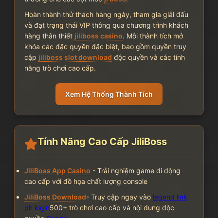
Hoàn thành thử thách hàng ngày, tham gia giải đấu
và đạt trạng thái VIP thông qua chương trình khách
hàng thân thiết
jiliboss casino
. Mỗi thành tích mở
khóa các đặc quyền đặc biệt, bao gồm quyền truy
cập
jiliboss slot download
độc quyền và các tính
năng trò chơi cao cấp.
Xem Hệ Thống Thành Tích
Tính Năng Cao Cấp JiliBoss
JiliBoss App Casino
- Trải nghiệm game di động
cao cấp với đồ họa chất lượng console
JiliBoss Download
- Truy cập ngay vào
legend link
ph login
500+ trò chơi cao cấp và nội dung độc