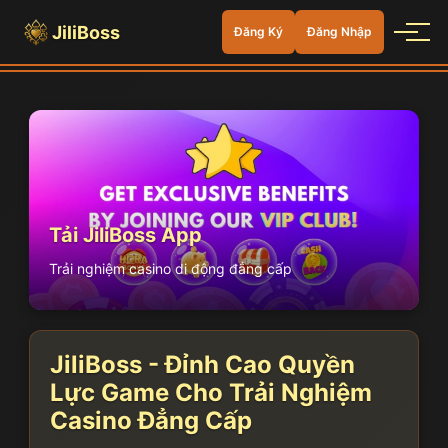
JiliBoss
Đăng Ký
Đăng Nhập
JiliBoss App
Kiếm Tiền
Chương Trình VIP
Tải JiliBoss App
Ali Baba
Trải nghiệm casino di động đẳng cấp
S
Fortune Gems
Aztec Priestess
JiliBoss - Đỉnh Cao Quyền
Midas Fortune
Lực Game Cho Trải Nghiệm
Câu Hỏi Thường Gặp
Casino Đẳng Cấp