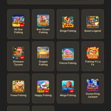
All Star
Bao Chuan
Bingo Fishing
Boom Legend
Fishing
Fishing
Dinosaur
Dragon
Fishing Yi Lu
Fierce Fishing
Tycoon
Fishing
Fa
Ocean King
Fuwa Fishing
Happy Fishing
Mega Fishing
Jackpot