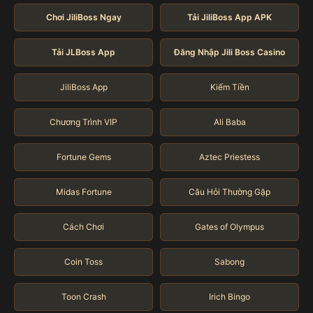
Chơi JiliBoss Ngay
Tải JiliBoss App APK
Tải JLBoss App
Đăng Nhập Jili Boss Casino
JiliBoss App
Kiếm Tiền
Chương Trình VIP
Ali Baba
Fortune Gems
Aztec Priestess
Midas Fortune
Câu Hỏi Thường Gặp
Cách Chơi
Gates of Olympus
Coin Toss
Sabong
Toon Crash
Irich Bingo