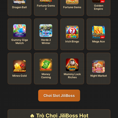
Fortune Gems
Golden
Dragon Ball
Fortune Gems
2
Empire
Gummy Giga
Horde 2
Irich Bingo
Mega Ace
Match
Winter
Money
Mummy Lock
Mines Gold
Night Market
Coming
Riches
Chơi Slot JiliBoss
🔥 Trò Chơi JiliBoss Hot